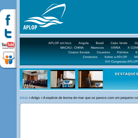
APLOP em foco
Angola
Brasil
Cabo Verde
Gu
MACAU - CHINA
Marrocos
VÁRIA
X CO
Corpos Sociais
Cruzeiros
Prémios
E
Contactos
Sobre a APLOP
M
XVI Congresso APLOP
16 DE 
Início
> Artigo > A espécie de lesma-do-mar que se parece com um pequeno co