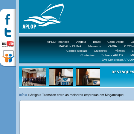
APLOP em foco
Angola
Brasil
Cabo Verde
Gu
MACAU - CHINA
Marrocos
VÁRIA
X CO
Corpos Sociais
Cruzeiros
Prémios
E
Contactos
Sobre a APLOP
M
XVI Congresso APLOP
16 DE 
Início
> Artigo > Transitex entre as melhores empresas em Moçambique