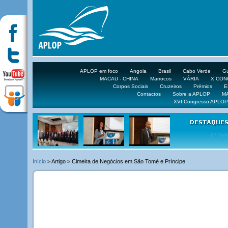
APLOP em foco
Angola
Brasil
Cabo Verde
Gu
MACAU - CHINA
Marrocos
VÁRIA
X CO
Corpos Sociais
Cruzeiros
Prémios
E
Contactos
Sobre a APLOP
M
XVI Congresso APLOP
16 DE 
Início
> Artigo > Cimeira de Negócios em São Tomé e Príncipe