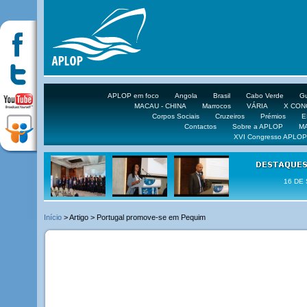
APLOP em foco
Angola
Brasil
Cabo Verde
Gu
MACAU - CHINA
Marrocos
VÁRIA
X CO
Corpos Sociais
Cruzeiros
Prémios
E
Contactos
Sobre a APLOP
M
XVI Congresso APLOP
16 DE 
Início
> Artigo > Portugal promove-se em Pequim