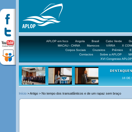
APLOP em foco
Angola
Brasil
Cabo Verde
Gu
MACAU - CHINA
Marrocos
VÁRIA
X CO
Corpos Sociais
Cruzeiros
Prémios
E
Contactos
Sobre a APLOP
M
XVI Congresso APLOP
16 DE 
Início
> Artigo > No tempo dos transatlânticos e de um rapaz sem braço