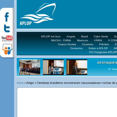
APLOP em foco
Angola
Brasil
Cabo Verde
Gu
MACAU - CHINA
Marrocos
VÁRIA
X CO
Corpos Sociais
Cruzeiros
Prémios
E
Contactos
Sobre a APLOP
M
XVI Congresso APLOP
16 DE 
Início
> Artigo > Cientistas brasileiros encontraram «assustadoras» rochas de p