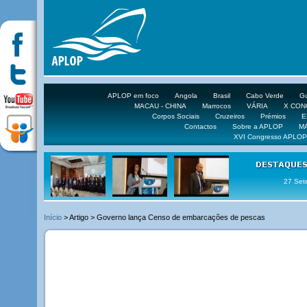
APLOP em foco
Angola
Brasil
Cabo Verde
Gu
MACAU - CHINA
Marrocos
VÁRIA
X CO
Corpos Sociais
Cruzeiros
Prémios
E
Contactos
Sobre a APLOP
M
XVI Congresso APLOP
16 DE 
Início
> Artigo > Governo lança Censo de embarcações de pescas