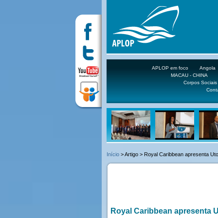
APLOP em foco
Angola
MACAU - CHINA
Corpos Sociais
Cont
Início
> Artigo > Royal Caribbean apresenta Uto
Royal Caribbean apresenta Ut