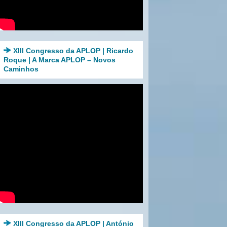
XIII Congresso da APLOP | Ricardo
Roque | A Marca APLOP – Novos
Caminhos
XIII Congresso da APLOP | António