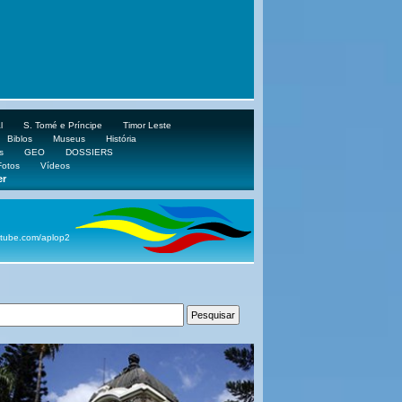
l
S. Tomé e Príncipe
Timor Leste
Biblos
Museus
História
s
GEO
DOSSIERS
Fotos
Vídeos
er
ube.com/aplop2