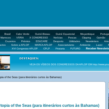
Brasil
Cabo Verde
Guiné-Bissau
Guiné Equatorial
Moçambique
Portuga
Marrocos
VÁRIA
X CONGRESSO
Notícias
Pescas
Clipping
Opinião
Cruzeiros
Prémios
EDUCARE
Desporto
Utilidades
Newsletters
Arte
actos
Sobre a APLOP
MARCA APLOP
Associativismo
Ambiente
Lazer
Receber Newslett
XVI Congresso APLOP
CPLP
Pirataria
FUTURO
VEJA OS VÍDEOS DOS CONGRESSOS DA APLOP EM http://www.yout
pia of the Seas (para itinerários curtos às Bahamas)
opia of the Seas (para itinerários curtos às Bahamas)