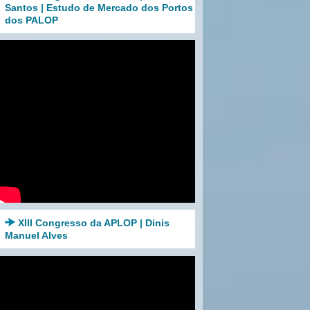
Santos | Estudo de Mercado dos Portos
dos PALOP
XIII Congresso da APLOP | Dinis
Manuel Alves