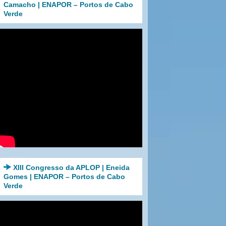
Camacho | ENAPOR – Portos de Cabo
Verde
XIII Congresso da APLOP | Eneida
Gomes | ENAPOR – Portos de Cabo
Verde