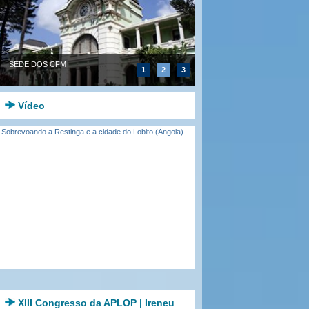
SEDE DOS CFM
1
2
3
Vídeo
Sobrevoando a Restinga e a cidade do Lobito (Angola)
XIII Congresso da APLOP | Ireneu