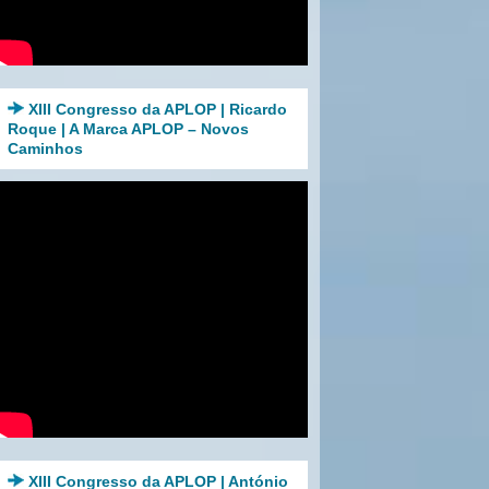
XIII Congresso da APLOP | Ricardo
Roque | A Marca APLOP – Novos
Caminhos
XIII Congresso da APLOP | António