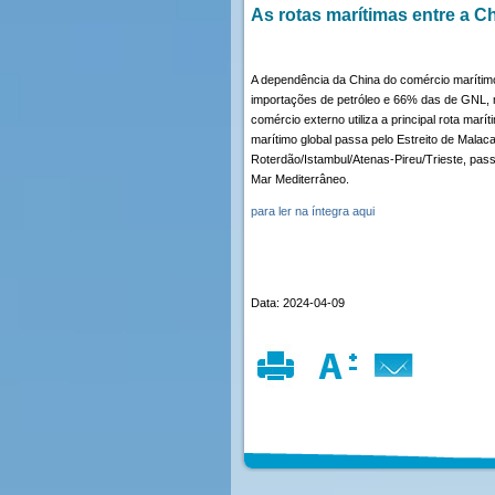
As rotas marítimas entre a C
A dependência da China do comércio marítim
importações de petróleo e 66% das de GNL, 
comércio externo utiliza a principal rota ma
marítimo global passa pelo Estreito de Malac
Roterdão/Istambul/Atenas-Pireu/Trieste, pas
Mar Mediterrâneo.
para ler na íntegra aqui
Data: 2024-04-09