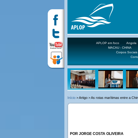
APLOP em foco
Angola
MACAU - CHINA
Corpos Sociais
Cont
Início
> Artigo > As rotas marítimas entre a Chi
POR JORGE COSTA OLIVEIRA