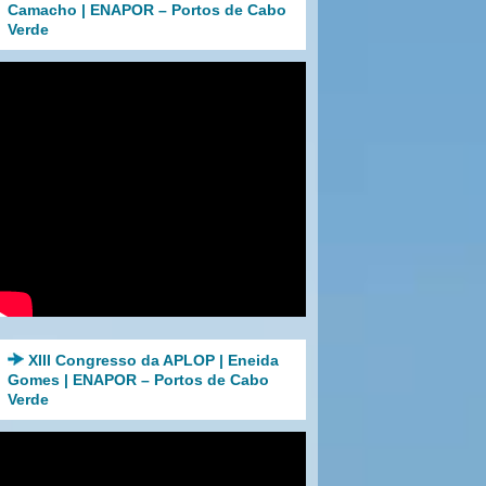
Camacho | ENAPOR – Portos de Cabo
Verde
XIII Congresso da APLOP | Eneida
Gomes | ENAPOR – Portos de Cabo
Verde