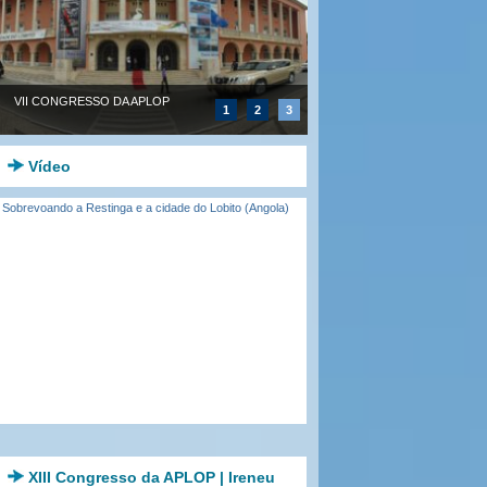
VII CONGRESSO DA APLOP
1
2
3
Vídeo
Sobrevoando a Restinga e a cidade do Lobito (Angola)
XIII Congresso da APLOP | Ireneu