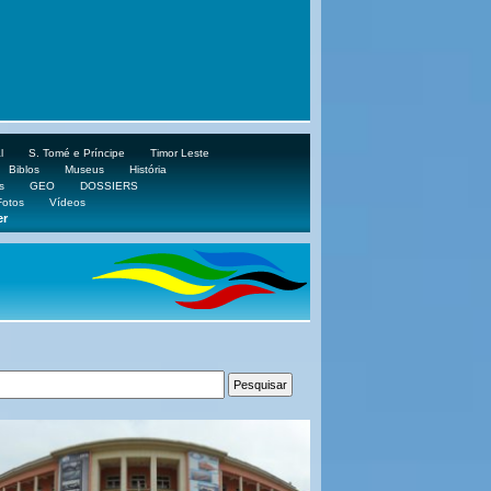
l
S. Tomé e Príncipe
Timor Leste
Biblos
Museus
História
s
GEO
DOSSIERS
Fotos
Vídeos
er