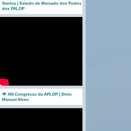
Santos | Estudo de Mercado dos Portos
dos PALOP
XIII Congresso da APLOP | Dinis
Manuel Alves