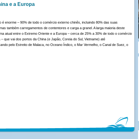
hina e a Europa
o é enorme – 90% de todo o comércio externo chinês, incluindo 80% das suas
mas também carregamentos de contentores e carga a granel. A larga maioria deste
rítima atual entre o Extremo Oriente e a Europa – cerca de 25% a 30% de todo o comércio
a – que vai dos portos da China (e Japão, Coreia do Sul, Vietname) até
sando pelo Estreito de Malaca, no Oceano Índico, o Mar Vermelho, o Canal de Suez, o