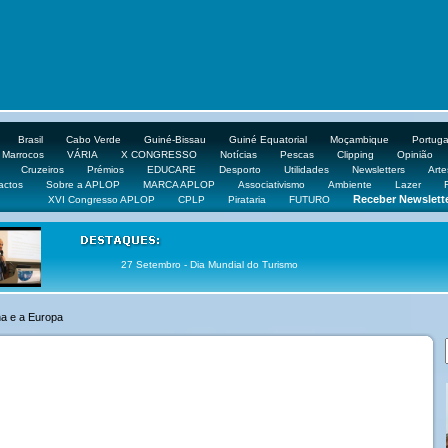
Brasil
Cabo Verde
Guiné-Bissau
Guiné Equatorial
Moçambique
Portuga
Marrocos
VÁRIA
X CONGRESSO
Notícias
Pescas
Clipping
Opinião
Cruzeiros
Prémios
EDUCARE
Desporto
Utilidades
Newsletters
Arte
actos
Sobre a APLOP
MARCA APLOP
Associativismo
Ambiente
Lazer
Receber Newslett
XVI Congresso APLOP
CPLP
Pirataria
FUTURO
27 Setembro - Dia Mundial do Turismo
na e a Europa