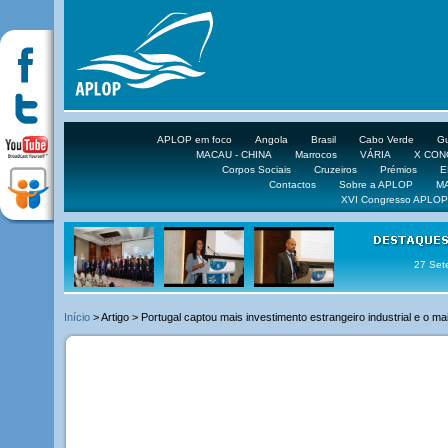
APLOP em foco
Angola
Brasil
Cabo Verde
Gu
MACAU - CHINA
Marrocos
VÁRIA
X CO
Corpos Sociais
Cruzeiros
Prémios
E
Contactos
Sobre a APLOP
M
XVI Congresso APLOP
16 DE 
Início
> Artigo > Portugal captou mais investimento estrangeiro industrial e o ma