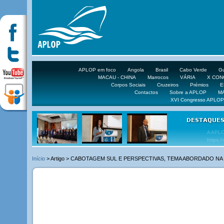
APLOP em foco
Angola
Brasil
Cabo Verde
Gu
MACAU - CHINA
Marrocos
VÁRIA
X CO
Corpos Sociais
Cruzeiros
Prémios
E
Contactos
Sobre a APLOP
M
XVI Congresso APLOP
VEJA 
Início
> Artigo > CABOTAGEM SUL E PERSPECTIVAS, TEMA ABORDADO N