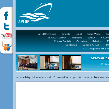
APLOP em foco
Angola
Brasil
Cabo Verde
Gu
MACAU - CHINA
Marrocos
VÁRIA
X CO
Corpos Sociais
Cruzeiros
Prémios
E
Contactos
Sobre a APLOP
M
XVI Congresso APLOP
16 DE 
Início
> Artigo > Linha férrea de Ressano Garcia permitirá desenvolvimento da 