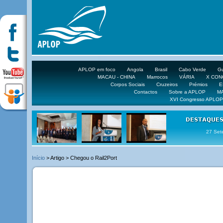
APLOP em foco
Angola
Brasil
Cabo Verde
Gu
MACAU - CHINA
Marrocos
VÁRIA
X CO
Corpos Sociais
Cruzeiros
Prémios
E
Contactos
Sobre a APLOP
M
XVI Congresso APLOP
16 DE 
Início
> Artigo > Chegou o Rail2Port