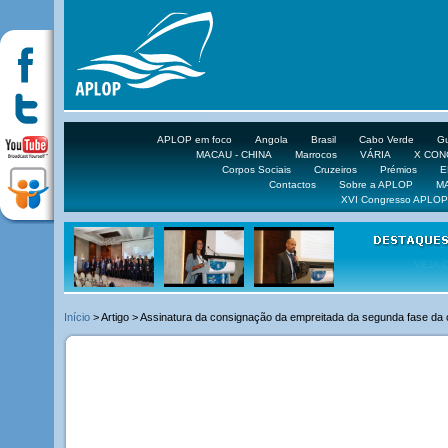
APLOP em foco
Angola
Brasil
Cabo Verde
Gu
MACAU - CHINA
Marrocos
VÁRIA
X CO
Corpos Sociais
Cruzeiros
Prémios
E
Contactos
Sobre a APLOP
M
XVI Congresso APLOP
VEJA 
Início
> Artigo > Assinatura da consignação da empreitada da segunda fase da