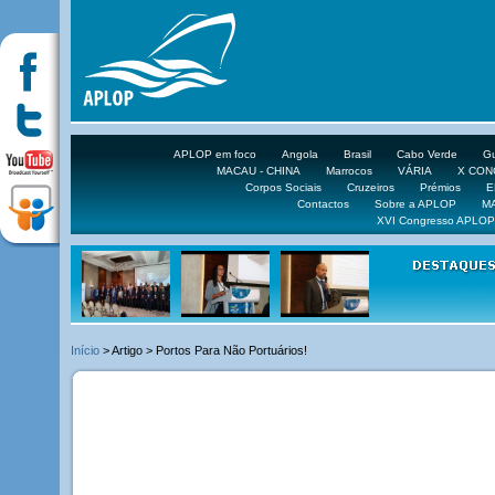
APLOP em foco
Angola
Brasil
Cabo Verde
Gu
MACAU - CHINA
Marrocos
VÁRIA
X CO
Corpos Sociais
Cruzeiros
Prémios
E
Contactos
Sobre a APLOP
M
XVI Congresso APLOP
16 DE 
Início
> Artigo > Portos Para Não Portuários!