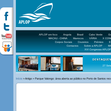
APLOP em foco
Angola
Brasil
Cabo Verde
Gu
MACAU - CHINA
Marrocos
VÁRIA
X CO
Corpos Sociais
Cruzeiros
Prémios
E
Contactos
Sobre a APLOP
M
XVI Congresso APLOP
16 DE 
Início
> Artigo > Parque Valongo: área aberta ao público no Porto de Santos rece