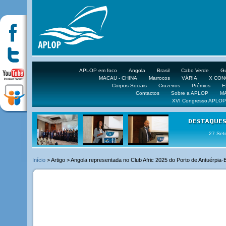
APLOP em foco
Angola
Brasil
Cabo Verde
Gu
MACAU - CHINA
Marrocos
VÁRIA
X CO
Corpos Sociais
Cruzeiros
Prémios
E
Contactos
Sobre a APLOP
M
XVI Congresso APLOP
16 DE 
Início
> Artigo > Angola representada no Club Afric 2025 do Porto de Antuérpia