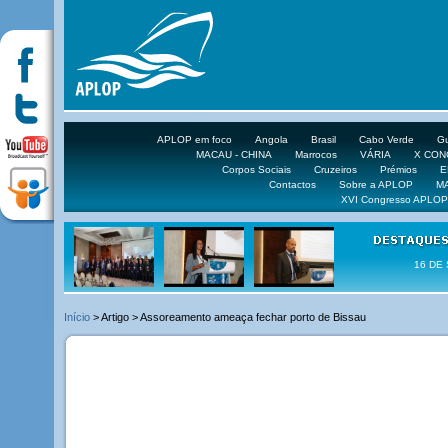
APLOP em foco
Angola
Brasil
Cabo Verde
Gu
MACAU - CHINA
Marrocos
VÁRIA
X CO
Corpos Sociais
Cruzeiros
Prémios
E
Contactos
Sobre a APLOP
M
XVI Congresso APLOP
16 DE 
Início
> Artigo > Assoreamento ameaça fechar porto de Bissau