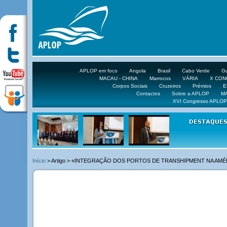
APLOP em foco
Angola
Brasil
Cabo Verde
Gu
MACAU - CHINA
Marrocos
VÁRIA
X CO
Corpos Sociais
Cruzeiros
Prémios
E
Contactos
Sobre a APLOP
M
XVI Congresso APLOP
VEJA 
Início
> Artigo > «INTEGRAÇÃO DOS PORTOS DE TRANSHIPMENT NA AMÉRICA