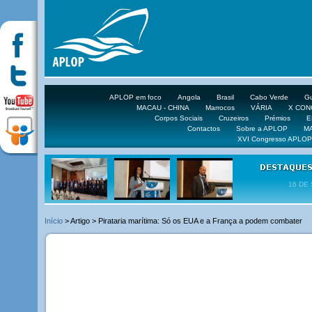
APLOP em foco
Angola
Brasil
Cabo Verde
Gu
MACAU - CHINA
Marrocos
VÁRIA
X CO
Corpos Sociais
Cruzeiros
Prémios
E
Contactos
Sobre a APLOP
M
XVI Congresso APLOP
16 DE 
Início
> Artigo > Pirataria marítima: Só os EUA e a França a podem combater