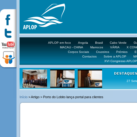
APLOP em foco
Angola
Brasil
Cabo Verde
Gu
MACAU - CHINA
Marrocos
VÁRIA
X CO
Corpos Sociais
Cruzeiros
Prémios
E
Contactos
Sobre a APLOP
M
XVI Congresso APLOP
16 DE 
Início
> Artigo > Porto do Lobito lança portal para clientes