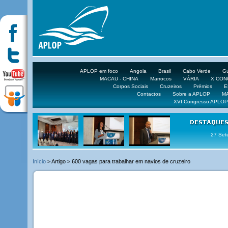
APLOP em foco
Angola
Brasil
Cabo Verde
Gu
MACAU - CHINA
Marrocos
VÁRIA
X CO
Corpos Sociais
Cruzeiros
Prémios
E
Contactos
Sobre a APLOP
M
XVI Congresso APLOP
16 DE 
Início
> Artigo > 600 vagas para trabalhar em navios de cruzeiro