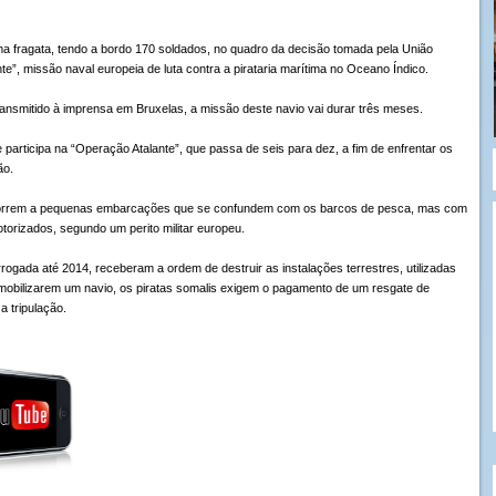
ma fragata, tendo a bordo 170 soldados, no quadro da decisão tomada pela União
e”, missão naval europeia de luta contra a pirataria marítima no Oceano Índico.
nsmitido à imprensa em Bruxelas, a missão deste navio vai durar três meses.
 participa na “Operação Atalante”, que passa de seis para dez, a fim de enfrentar os
ão.
recorrem a pequenas embarcações que se confundem com os barcos de pesca, mas com
orizados, segundo um perito militar europeu.
rogada até 2014, receberam a ordem de destruir as instalações terrestres, utilizadas
ós imobilizarem um navio, os piratas somalis exigem o pagamento de um resgate de
a tripulação.