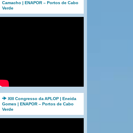
Camacho | ENAPOR – Portos de Cabo
Verde
XIII Congresso da APLOP | Eneida
Gomes | ENAPOR – Portos de Cabo
Verde