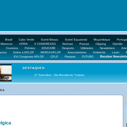
Brasil
Cabo Verde
Guiné-Bissau
Guiné Equatorial
Moçambique
Portuga
Marrocos
VÁRIA
X CONGRESSO
Notícias
Pescas
Clipping
Opinião
Cruzeiros
Prémios
EDUCARE
Desporto
Utilidades
Newsletters
Arte
actos
Sobre a APLOP
MARCA APLOP
Associativismo
Ambiente
Lazer
Receber Newslett
XVI Congresso APLOP
CPLP
Pirataria
FUTURO
27 Setembro - Dia Mundial do Turismo
gica
lgica