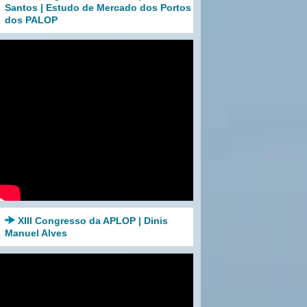
Santos | Estudo de Mercado dos Portos
dos PALOP
XIII Congresso da APLOP | Dinis
Manuel Alves