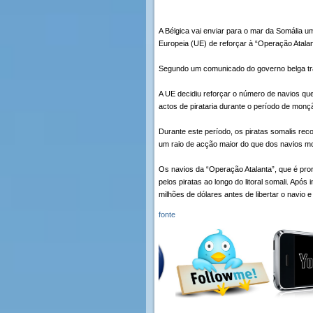
A Bélgica vai enviar para o mar da Somália u
Europeia (UE) de reforçar à “Operação Atalant
Segundo um comunicado do governo belga tra
A UE decidiu reforçar o número de navios que
actos de pirataria durante o período de monç
Durante este período, os piratas somalis 
um raio de acção maior do que dos navios mot
Os navios da “Operação Atalanta”, que é pror
pelos piratas ao longo do litoral somali. Ap
milhões de dólares antes de libertar o navio e 
fonte