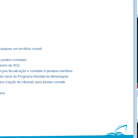
ataques em território somali
 a podem combater
estre de 2011
rçam fiscalização e combate à pirataria marítima
 do navio do Programa Mundial de Alimentação
a criação de tribunais para piratas somalis
eira