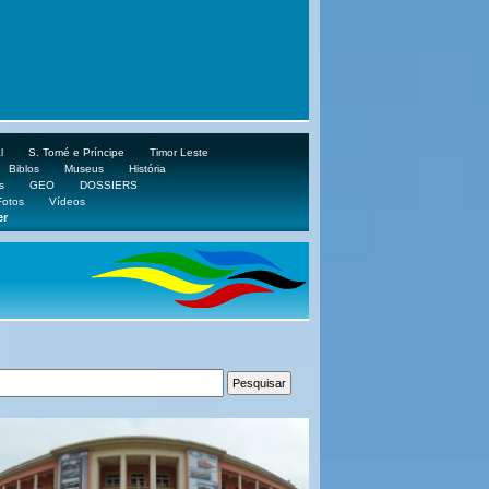
l
S. Tomé e Príncipe
Timor Leste
Biblos
Museus
História
s
GEO
DOSSIERS
Fotos
Vídeos
er