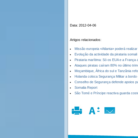
Data: 2012-04-06
Artigos relacionados:
Missão europeia «Atlanta» poderá realizar 
Evolução da actividade da pirataria somali
Pirataria marítima: Só os EUA e a França
Ataques piratas caíram 80% no último trim
Moçambique, África do sul e Tanzânia refo
Holanda coloca Segurança Militar a bordo
Conselho de Segurança defende apoios par
Somalia Report
São Tomé e Príncipe reactiva guarda cost