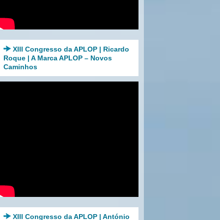
XIII Congresso da APLOP | Ricardo
Roque | A Marca APLOP – Novos
Caminhos
XIII Congresso da APLOP | António