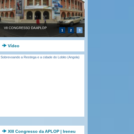
VII CONGRESSO DA APLOP
1
2
3
Vídeo
Sobrevoando a Restinga e a cidade do Lobito (Angola)
XIII Congresso da APLOP | Ireneu