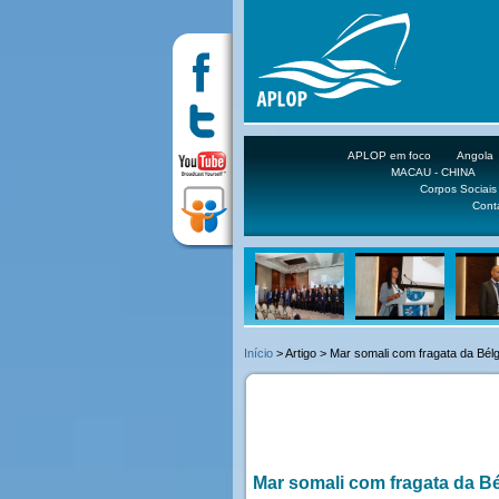
APLOP em foco
Angola
MACAU - CHINA
Corpos Sociais
Cont
Início
> Artigo > Mar somali com fragata da Bél
Mar somali com fragata da Bé