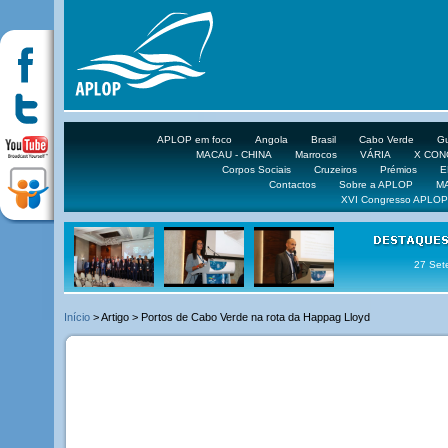
APLOP em foco
Angola
Brasil
Cabo Verde
Gu
MACAU - CHINA
Marrocos
VÁRIA
X CO
Corpos Sociais
Cruzeiros
Prémios
E
Contactos
Sobre a APLOP
M
XVI Congresso APLOP
27 Set
Início
> Artigo > Portos de Cabo Verde na rota da Happag Lloyd