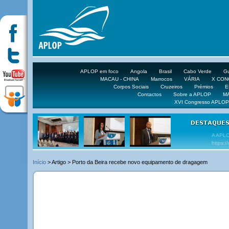
APLOP em foco
Angola
Brasil
Cabo Verde
Gu
MACAU - CHINA
Marrocos
VÁRIA
X CO
Corpos Sociais
Cruzeiros
Prémios
E
Contactos
Sobre a APLOP
M
XVI Congresso APLOP
VEJA 
Início
> Artigo > Porto da Beira recebe novo equipamento de dragagem