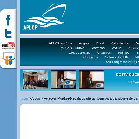
APLOP em foco
Angola
Brasil
Cabo Verde
Gu
MACAU - CHINA
Marrocos
VÁRIA
X CO
Corpos Sociais
Cruzeiros
Prémios
E
Contactos
Sobre a APLOP
M
XVI Congresso APLOP
16 DE 
Início
> Artigo > Ferrovia Moatize/Nacala usada também para transporte de car