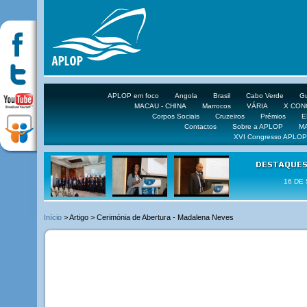
APLOP em foco
Angola
Brasil
Cabo Verde
Gu
MACAU - CHINA
Marrocos
VÁRIA
X CO
Corpos Sociais
Cruzeiros
Prémios
E
Contactos
Sobre a APLOP
M
XVI Congresso APLOP
16 DE 
Início
> Artigo > Cerimónia de Abertura - Madalena Neves