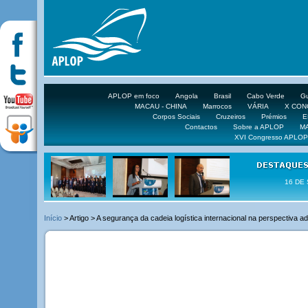
APLOP em foco
Angola
Brasil
Cabo Verde
Gu
MACAU - CHINA
Marrocos
VÁRIA
X CO
Corpos Sociais
Cruzeiros
Prémios
E
Contactos
Sobre a APLOP
M
XVI Congresso APLOP
16 DE 
Início
> Artigo > A segurança da cadeia logística internacional na perspectiva a