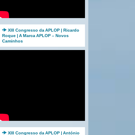
XIII Congresso da APLOP | Ricardo
Roque | A Marca APLOP – Novos
Caminhos
XIII Congresso da APLOP | António