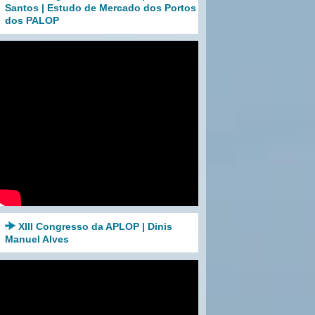
Santos | Estudo de Mercado dos Portos
dos PALOP
XIII Congresso da APLOP | Dinis
Manuel Alves