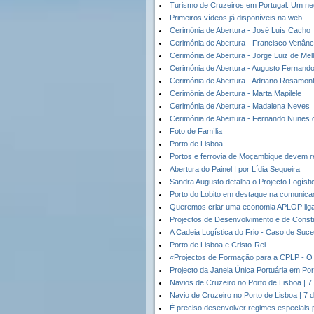
Turismo de Cruzeiros em Portugal: Um n
Primeiros vídeos já disponíveis na web
Cerimónia de Abertura - José Luís Cacho
Cerimónia de Abertura - Francisco Venânc
Cerimónia de Abertura - Jorge Luiz de Mel
Cerimónia de Abertura - Augusto Fernand
Cerimónia de Abertura - Adriano Rosamon
Cerimónia de Abertura - Marta Mapilele
Cerimónia de Abertura - Madalena Neves
Cerimónia de Abertura - Fernando Nunes d
Foto de Família
Porto de Lisboa
Portos e ferrovia de Moçambique devem re
Abertura do Painel I por Lídia Sequeira
Sandra Augusto detalha o Projecto Logísti
Porto do Lobito em destaque na comunica
Queremos criar uma economia APLOP lig
Projectos de Desenvolvimento e de Cons
A Cadeia Logística do Frio - Caso de Suce
Porto de Lisboa e Cristo-Rei
«Projectos de Formação para a CPLP - O 
Projecto da Janela Única Portuária em Po
Navios de Cruzeiro no Porto de Lisboa | 7
Navio de Cruzeiro no Porto de Lisboa | 7
É preciso desenvolver regimes especiais 