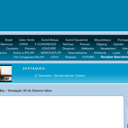
Brasil
Cabo Verde
Guiné-Bissau
Guiné Equatorial
Moçambique
Portuga
Marrocos
VÁRIA
X CONGRESSO
Notícias
Pescas
Clipping
Opinião
Cruzeiros
Prémios
EDUCARE
Desporto
Utilidades
Newsletters
Arte
actos
Sobre a APLOP
MARCA APLOP
Associativismo
Ambiente
Lazer
Receber Newslett
XVI Congresso APLOP
CPLP
Pirataria
FUTURO
27 Setembro - Dia Mundial do Turismo
lha – Simulação 3D do Sistema Viário