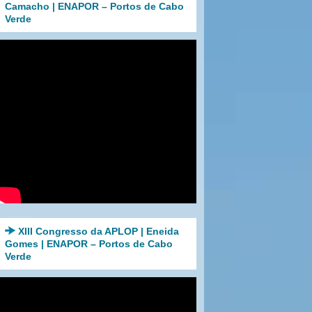
Camacho | ENAPOR – Portos de Cabo
Verde
XIII Congresso da APLOP | Eneida
Gomes | ENAPOR – Portos de Cabo
Verde