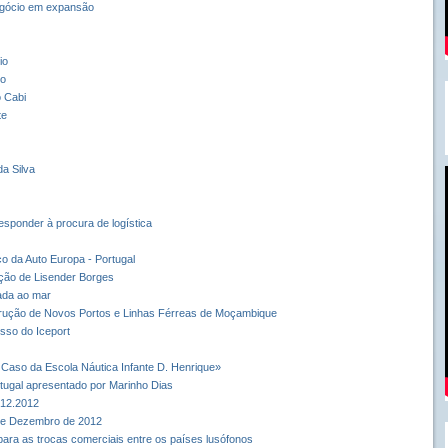
egócio em expansão
io
lo
o Cabi
te
a Silva
sponder à procura de logística
co da Auto Europa - Portugal
ção de Lisender Borges
ada ao mar
trução de Novos Portos e Linhas Férreas de Moçambique
sso do Iceport
Caso da Escola Náutica Infante D. Henrique»
rtugal apresentado por Marinho Dias
.12.2012
 de Dezembro de 2012
para as trocas comerciais entre os países lusófonos