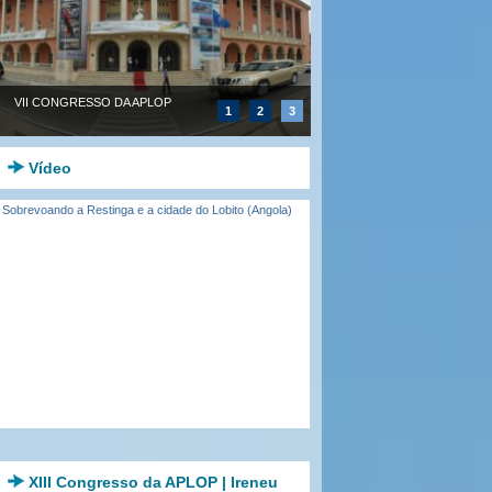
VII CONGRESSO DA APLOP
1
2
3
Vídeo
Sobrevoando a Restinga e a cidade do Lobito (Angola)
XIII Congresso da APLOP | Ireneu