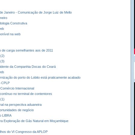
 de Janeiro - Comunicação de Jorge Luiz de Mello
neiro
ologia Construtiva
web
sponível na web
o de carga semelhantes aos de 2011
(2)
(3)
esidente da Companhia Docas do Ceará
web
ernização do porto do Lobito está praticamente acabado
o CPLP
Comércio Internacional
 contínuo no terminal de contentores
(1)
onal na perspectiva aduaneira
portunidades de negócio
ro LIBRA
ara Exploração de Gás Natural em Moçambique
balhos do VI Congresso da APLOP