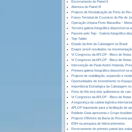
Encerramento do Painel II
Abertura do Painel III
Projecto de Revitalização do Porto do Rio
Futuro Terminal de Cruzeiros do Rio de Ja
Operação Urbana Porto Maravilha – Metod
Terceira galeria fotográfica disponível na 
Passeio pelo Tejo - Galeria fotográfica di
Tejo Tablet
Estado da Arte da Cabotagem no Brasil
Enapor prevê resultados na movimentaçã
VI Congresso da APLOP - Bloco de Notas 
VI Congresso da APLOP - Bloco de Notas 
Intervenção de Paulo André Holanda, Pr
Primeira galeria fotográfica disponível na 
Projecto de reabilitação, expansão e mod
Oportunidades de Investimento no Espaç
Importância Estratégica da Cabotagem no 
Porto do Rio terá dois quilómetros de cais
VI Congresso da APLOP - Bloco de Notas 
A segurança da cadeia logística internaci
APLOP importante para a facilitação de o
Robledo Gioia apresenta o Grupo brasilei
Projecto Offshore da Bacia do Rovuma p
ENH na pesquisa de hidrocarbonetos
Encerramento do primeiro painel dos tra