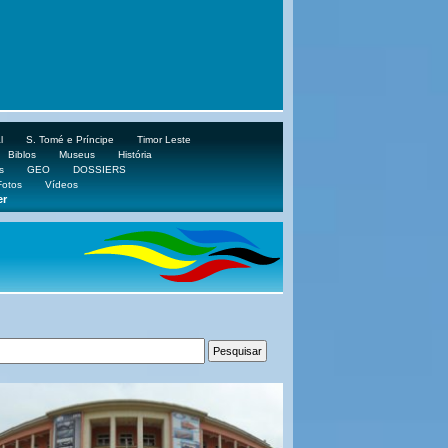
l
S. Tomé e Príncipe
Timor Leste
Biblos
Museus
História
s
GEO
DOSSIERS
Fotos
Vídeos
er