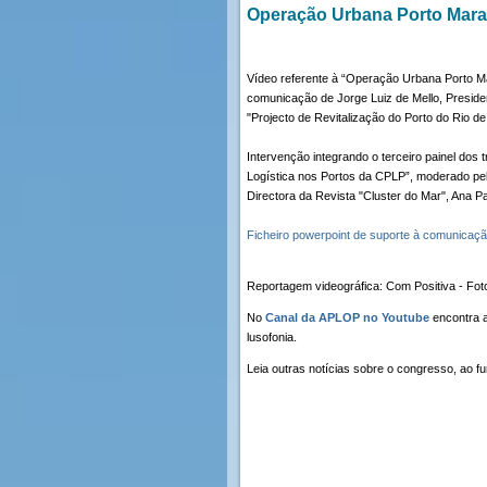
Operação Urbana Porto Marav
Vídeo referente à “Operação Urbana Porto M
comunicação de Jorge Luiz de Mello, Presid
"Projecto de Revitalização do Porto do Rio de
Intervenção integrando o terceiro painel dos
Logística nos Portos da CPLP”, moderado pel
Directora da Revista "Cluster do Mar", Ana Pa
Ficheiro powerpoint de suporte à comunicaçã
Reportagem videográfica: Com Positiva - Fot
No
Canal da APLOP no Youtube
encontra a
lusofonia.
Leia outras notícias sobre o congresso, ao f