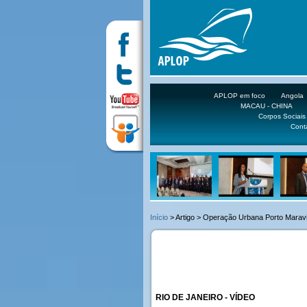
APLOP em foco
Angola
MACAU - CHINA
Corpos Sociais
Cont
Início
> Artigo > Operação Urbana Porto Maravi
RIO DE JANEIRO - VÍDEO