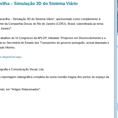
ilha – Simulação 3D do Sistema Viário
aravilha – Simulação 3D do Sistema Viário”, apresentado como complemento à
ente da Companhia Docas do Rio de Janeiro (CDRJ), Brasil, subordinada ao tema
 Janeiro".
 trabalhos do VI Congresso da APLOP, intitulado “Projectos em Desenvolvimento e a
a ex-Secretária de Estado dos Transportes do governo português, actual deputada e
ula Vitorino.
o disponível aqui
ografia e Comunicação Visual, Lda.
 reportagem videográfica completa da sexta reunião magna dos portos do espaço da
undo, em "Artigos Relacionados".