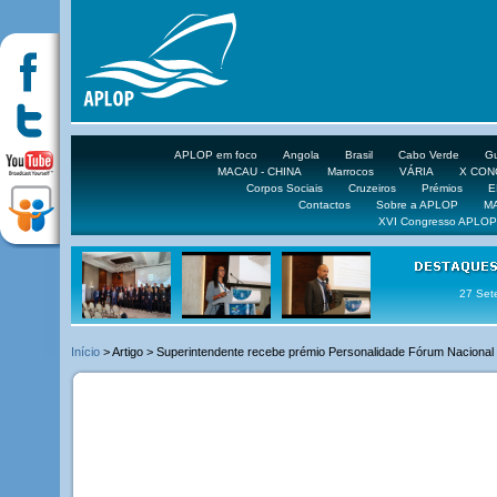
APLOP em foco
Angola
Brasil
Cabo Verde
Gu
MACAU - CHINA
Marrocos
VÁRIA
X CO
Corpos Sociais
Cruzeiros
Prémios
E
Contactos
Sobre a APLOP
M
XVI Congresso APLOP
16 DE 
Início
> Artigo > Superintendente recebe prémio Personalidade Fórum Nacional