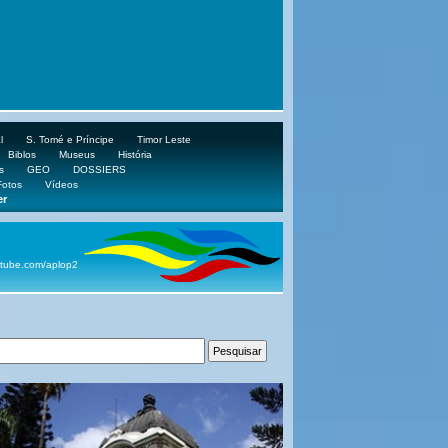
l
S. Tomé e Príncipe
Timor Leste
Biblos
Museus
História
s
GEO
DOSSIERS
Fotos
Vídeos
er
ube.com/aplop2