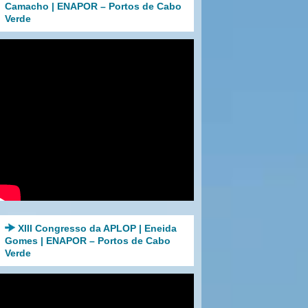
Camacho | ENAPOR – Portos de Cabo
Verde
XIII Congresso da APLOP | Eneida
Gomes | ENAPOR – Portos de Cabo
Verde