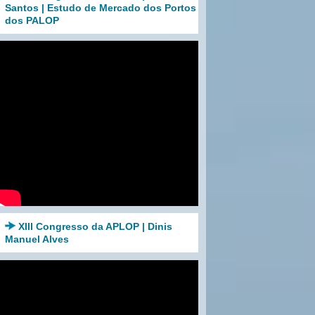
Santos | Estudo de Mercado dos Portos
dos PALOP
XIII Congresso da APLOP | Dinis
Manuel Alves