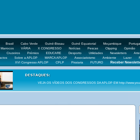
Brasil
Cabo Verde
Guiné-Bissau
Guiné Equatorial
Moçambique
Portuga
Marrocos
VÁRIA
X CONGRESSO
Notícias
Pescas
Clipping
Opinião
Cruzeiros
Prémios
EDUCARE
Desporto
Utilidades
Newsletters
Arte
actos
Sobre a APLOP
MARCA APLOP
Associativismo
Ambiente
Lazer
Receber Newslett
XVI Congresso APLOP
CPLP
Pirataria
FUTURO
VEJA OS VÍDEOS DOS CONGRESSOS DA APLOP EM http://www.yout