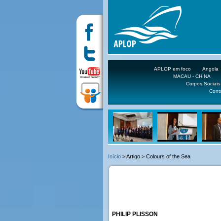
APLOP em foco
Angola
MACAU - CHINA
Corpos Sociais
Cont
Início
> Artigo > Colours of the Sea
PHILIP PLISSON