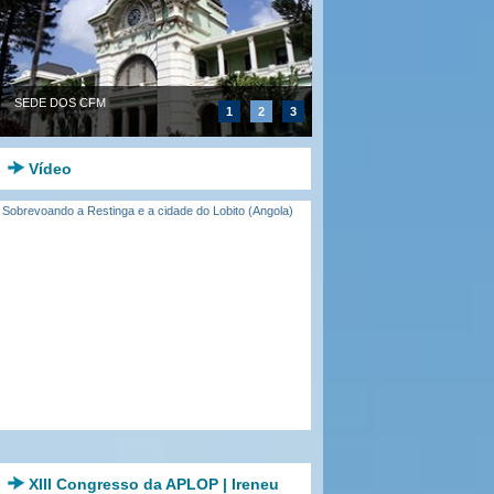
SEDE DOS CFM
1
2
3
Vídeo
Sobrevoando a Restinga e a cidade do Lobito (Angola)
XIII Congresso da APLOP | Ireneu