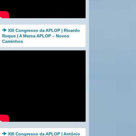
XIII Congresso da APLOP | Ricardo
Roque | A Marca APLOP – Novos
Caminhos
XIII Congresso da APLOP | António