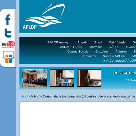
APLOP em foco
Angola
Brasil
Cabo Verde
Gu
MACAU - CHINA
Marrocos
VÁRIA
X CO
Corpos Sociais
Cruzeiros
Prémios
E
Contactos
Sobre a APLOP
M
XVI Congresso APLOP
16 DE 
Início
> Artigo > Comunidade lusófona tem 10 países que pretendem aproxima