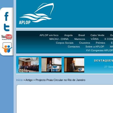
APLOP em foco
Angola
Brasil
Cabo Verde
Gu
MACAU - CHINA
Marrocos
VÁRIA
X CO
Corpos Sociais
Cruzeiros
Prémios
E
Contactos
Sobre a APLOP
M
XVI Congresso APLOP
16 DE 
Início
> Artigo > Projecto Praia Circular no Rio de Janeiro