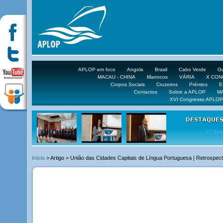
APLOP em foco
Angola
Brasil
Cabo Verde
Gu
MACAU - CHINA
Marrocos
VÁRIA
X CO
Corpos Sociais
Cruzeiros
Prémios
E
Contactos
Sobre a APLOP
M
XVI Congresso APLOP
16 DE 
Início
> Artigo > União das Cidades Capitais de Língua Portuguesa | Retrospec