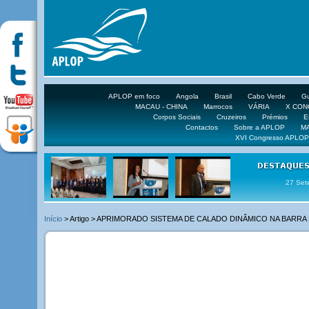
APLOP em foco
Angola
Brasil
Cabo Verde
Gu
MACAU - CHINA
Marrocos
VÁRIA
X CO
Corpos Sociais
Cruzeiros
Prémios
E
Contactos
Sobre a APLOP
M
XVI Congresso APLOP
16 DE 
Início
> Artigo > APRIMORADO SISTEMA DE CALADO DINÂMICO NA BARR