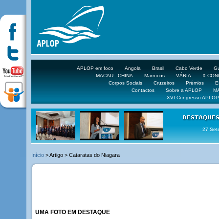
APLOP em foco
Angola
Brasil
Cabo Verde
Gu
MACAU - CHINA
Marrocos
VÁRIA
X CO
Corpos Sociais
Cruzeiros
Prémios
E
Contactos
Sobre a APLOP
M
XVI Congresso APLOP
16 DE 
Início
> Artigo > Cataratas do Niagara
UMA FOTO EM DESTAQUE