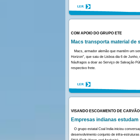
COM APOIO DO GRUPO ETE
Macs transporta material de
Macs, armador alemão que mantém um serviç
Horizon”, que saiu de Lisboa dia 6 de Junho,
Náufragos a doar ao Serviço de Salvação Públ
respectivo frete.
VISANDO ESCOAMENTO DE CARVÃO
Empresas indianas estudam c
O grupo estatal Coal India iniciou conversa
desenvolvimento conjunto de infra-estruturas
DNA (Daily News and Analysis).