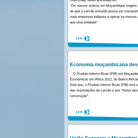
“Os nossos activos em Moçambique exigem a c
de que o carvão extraído possa ser transpor
mais empresas indianas a operar na mesma á
que uma entidade”.
Economia moçambicana deve
O Produto Interno Bruto (PIB) em Moçambiq
Económicas em África 2012, do Banco Africa
Este ano, o Produto Interno Bruto (PIB) terá
das exportações de carvão e aos "fortes de
construção".