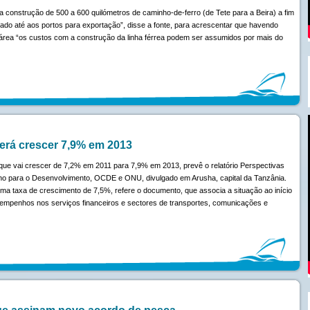
onstrução de 500 a 600 quilómetros de caminho-de-ferro (de Tete para a Beira) a fim
tado até aos portos para exportação”, disse a fonte, para acrescentar que havendo
rea “os custos com a construção da linha férrea podem ser assumidos por mais do
rá crescer 7,9% em 2013
ue vai crescer de 7,2% em 2011 para 7,9% em 2013, prevê o relatório Perspectivas
no para o Desenvolvimento, OCDE e ONU, divulgado em Arusha, capital da Tanzânia.
 uma taxa de crescimento de 7,5%, refere o documento, que associa a situação ao início
sempenhos nos serviços financeiros e sectores de transportes, comunicações e