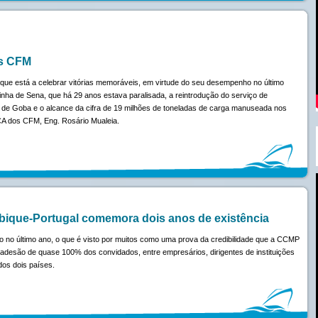
os CFM
e está a celebrar vitórias memoráveis, em virtude do seu desempenho no último
inha de Sena, que há 29 anos estava paralisada, a reintrodução do serviço de
ha de Goba e o alcance da cifra de 19 milhões de toneladas de carga manuseada nos
A dos CFM, Eng. Rosário Mualeia.
que-Portugal comemora dois anos de existência
 no último ano, o que é visto por muitos como uma prova da credibilidade que a CCMP
 adesão de quase 100% dos convidados, entre empresários, dirigentes de instituições
os dois países.