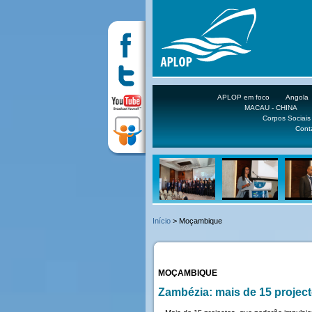
APLOP em foco
Angola
MACAU - CHINA
Corpos Sociais
Cont
Início
> Moçambique
MOÇAMBIQUE
Zambézia: mais de 15 project