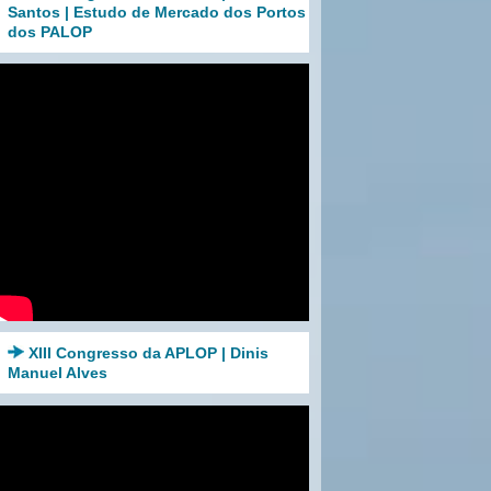
Santos | Estudo de Mercado dos Portos
dos PALOP
XIII Congresso da APLOP | Dinis
Manuel Alves