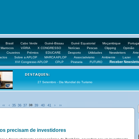
Brasil
Cabo Verde
Guiné-Bissau
Guiné Equatorial
Moçambique
Portuga
Marrocos
VÁRIA
X CONGRESSO
Notícias
Pescas
Clipping
Opinião
Cruzeiros
Prémios
EDUCARE
Desporto
Utilidades
Newsletters
Arte
actos
Sobre a APLOP
MARCA APLOP
Associativismo
Ambiente
Lazer
Receber Newslett
XVI Congresso APLOP
CPLP
Pirataria
FUTURO
27 Setembro - Dia Mundial do Turismo
‹‹
‹
35
36
37
38
39
40
41
›
››
os precisam de investidores