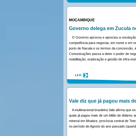
MOÇAMBIQUE
Governo delega em Zucula n
O Governo aprovou e apreciou a resolução
competência para negociar, em nome e em r
porto de Nacala e os termos da concessão, ap
Comunicações passa a deter o poder de negoc
reabilitação, exploração e gestão de infra-es
Vale diz que já pagou mais 
A multinacional brasileira Vale afirma qu
quais já pagou mais de um bilião de dólares
mineral em Moatize, província central de Te
no período de Agosto do ano passado (quando