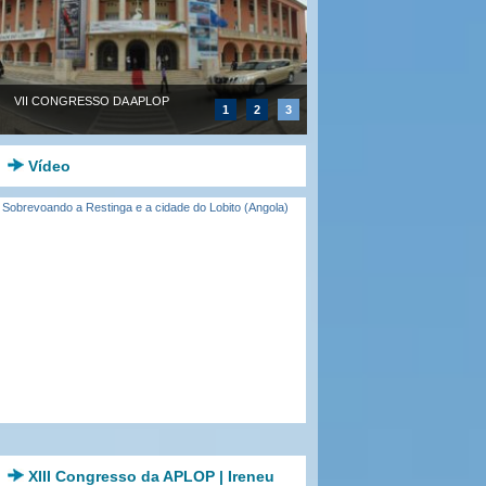
VII CONGRESSO DA APLOP
1
2
3
Vídeo
Sobrevoando a Restinga e a cidade do Lobito (Angola)
XIII Congresso da APLOP | Ireneu