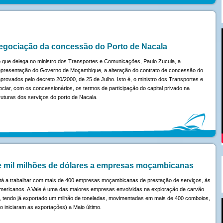
egociação da concessão do Porto de Nacala
 que delega no ministro dos Transportes e Comunicações, Paulo Zucula, a
epresentação do Governo de Moçambique, a alteração do contrato de concessão do
rovados pelo decreto 20/2000, de 25 de Julho. Isto é, o ministro dos Transportes e
iar, com os concessionários, os termos de participação do capital privado na
truturas dos serviços do porto de Nacala.
de mil milhões de dólares a empresas moçambicanas
e está a trabalhar com mais de 400 empresas moçambicanas de prestação de serviços, às
 americanos. A Vale é uma das maiores empresas envolvidas na exploração de carvão
te, tendo já exportado um milhão de toneladas, movimentadas em mais de 400 comboios,
 iniciaram as exportações) a Maio último.