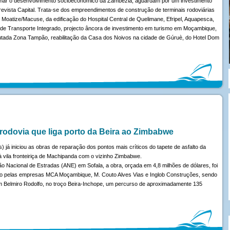
ionar o desenvolvimento socioeconómico da Zambézia, aguardam por um investimento
revista Capital. Trata-se dos empreendimentos de construção de terminais rodoviárias
a Moatize/Macuse, da edificação do Hospital Central de Quelimane, Efripel, Aquapesca,
 de Transporte Integrado, projecto âncora de investimento em turismo em Moçambique,
outada Zona Tampão, reabilitação da Casa dos Noivos na cidade de Gúruè, do Hotel Dom
rodovia que liga porto da Beira ao Zimbabwe
já iniciou as obras de reparação dos pontos mais críticos do tapete de asfalto da
 à vila fronteiriça de Machipanda com o vizinho Zimbabwe.
o Nacional de Estradas (ANE) em Sofala, a obra, orçada em 4,8 milhões de dólares, foi
ído pelas empresas MCA Moçambique, M. Couto Alves Vias e Inglob Construções, sendo
m Belmiro Rodolfo, no troço Beira-Inchope, um percurso de aproximadamente 135