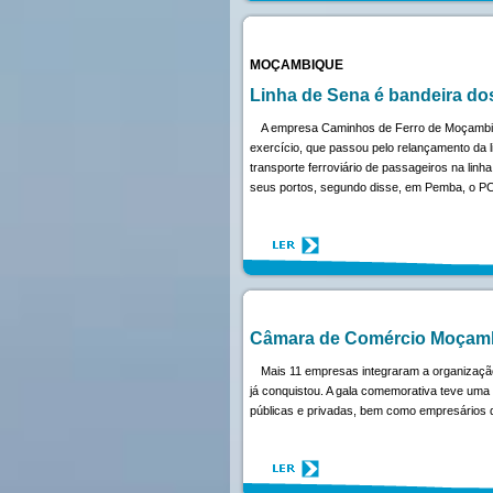
MOÇAMBIQUE
Linha de Sena é bandeira d
A empresa Caminhos de Ferro de Moçambiqu
exercício, que passou pelo relançamento da l
transporte ferroviário de passageiros na lin
seus portos, segundo disse, em Pemba, o PC
Câmara de Comércio Moçambi
Mais 11 empresas integraram a organização
já conquistou. A gala comemorativa teve uma
públicas e privadas, bem como empresários d