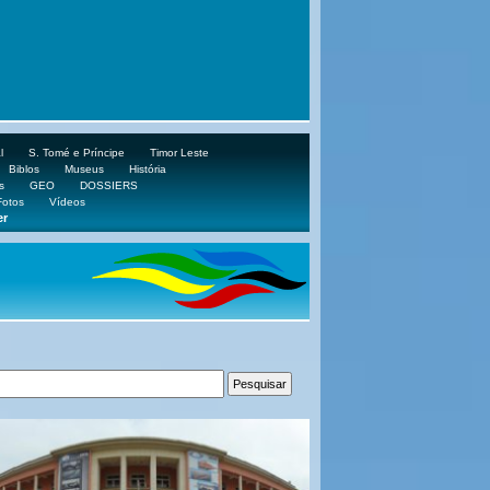
l
S. Tomé e Príncipe
Timor Leste
Biblos
Museus
História
s
GEO
DOSSIERS
Fotos
Vídeos
er