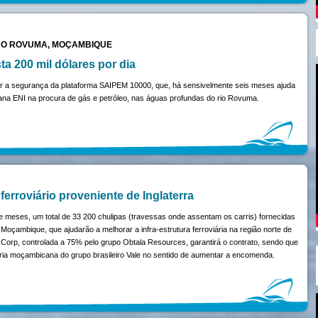
NO ROVUMA, MOÇAMBIQUE
a 200 mil dólares por dia
ir a segurança da plataforma SAIPEM 10000, que, há sensivelmente seis meses ajuda
liana ENI na procura de gás e petróleo, nas águas profundas do rio Rovuma.
erroviário proveniente de Inglaterra
 meses, um total de 33 200 chulipas (travessas onde assentam os carris) fornecidas
Moçambique, que ajudarão a melhorar a infra-estrutura ferroviária na região norte de
orp, controlada a 75% pelo grupo Obtala Resources, garantirá o contrato, sendo que
ria moçambicana do grupo brasileiro Vale no sentido de aumentar a encomenda.