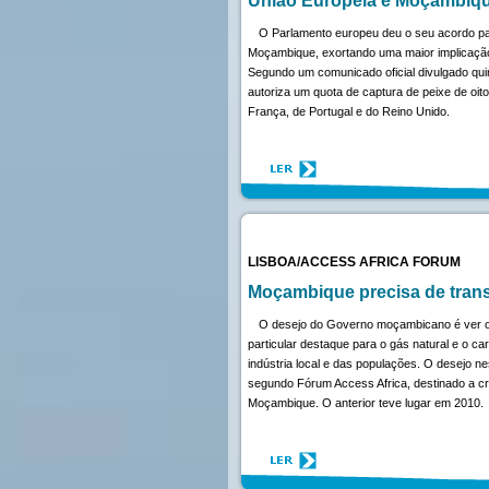
União Europeia e Moçambiqu
O Parlamento europeu deu o seu acordo pa
Moçambique, exortando uma maior implicação
Segundo um comunicado oficial divulgado qui
autoriza um quota de captura de peixe de oi
França, de Portugal e do Reino Unido.
LISBOA/ACCESS AFRICA FORUM
Moçambique precisa de trans
O desejo do Governo moçambicano é ver o
particular destaque para o gás natural e o 
indústria local e das populações. O desejo nes
segundo Fórum Access Africa, destinado a cr
Moçambique. O anterior teve lugar em 2010.