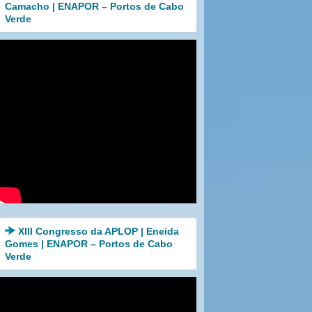
Camacho | ENAPOR – Portos de Cabo
Verde
XIII Congresso da APLOP | Eneida
Gomes | ENAPOR – Portos de Cabo
Verde