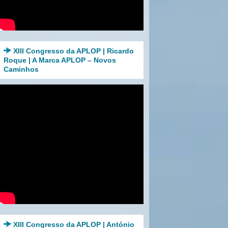
XIII Congresso da APLOP | Ricardo
Roque | A Marca APLOP – Novos
Caminhos
XIII Congresso da APLOP | António