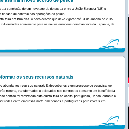
e assinam novo acordo de pesca
ra a conclusão de um novo acordo de pesca entre a União Europeia (UE) e
 na fase de controlo das operações de pesca.
nta-feira em Bruxelas, o novo acordo que deve vigorar até 31 de Janeiro de 2015
to mil toneladas anualmente para os navios europeus com bandeira da Espanha, de
formar os seus recursos naturais
s abundantes recursos naturais já descobertos e em processo de pesquisa, com
carvão mineral, transformados e colocados nos centros de consumo em benefício da
se sentido foi reafirmado esta quinta-feira na capital portuguesa, Lisboa, durante o
iar redes entre empresas norte-americanas e portuguesas para investir em