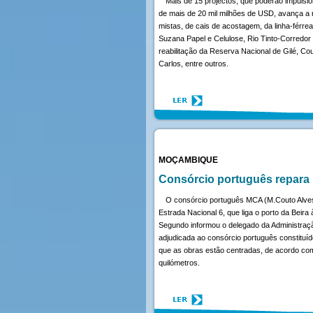
Mais de 15 projectos, que poderão impuls
de mais de 20 mil milhões de USD, avança a 
mistas, de cais de acostagem, da linha-férre
Suzana Papel e Celulose, Rio Tinto-Corredor
reabilitação da Reserva Nacional de Gilé, C
Carlos, entre outros.
MOÇAMBIQUE
Consórcio português repara 
O consórcio português MCA (M.Couto Alves) 
Estrada Nacional 6, que liga o porto da Beira
Segundo informou o delegado da Administraçã
adjudicada ao consórcio português constitu
que as obras estão centradas, de acordo co
quilómetros.